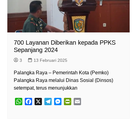
700 Layanan Diberikan kepada PPKS
Sepanjang 2024
3
13 Februari 2025
Palangka Raya – Pemerintah Kota (Pemko)
Palangka Raya melalui Dinas Sosial (Dinsos)
setempat, terus menunjukkan
W
F
X
T
M
P
E
h
a
e
e
r
m
a
c
l
s
i
a
t
e
e
s
n
i
s
b
g
e
t
l