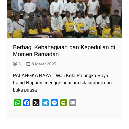
Berbagi Kebahagiaan dan Kepedulian di
Momen Ramadan
3
8 Maret 2025
PALANGKA RAYA – Wali Kota Palangka Raya,
Fairid Naparin, menggelar acara silaturahmi dan
buka puasa
W
F
X
T
M
P
E
h
a
e
e
r
m
a
c
l
s
i
a
t
e
e
s
n
i