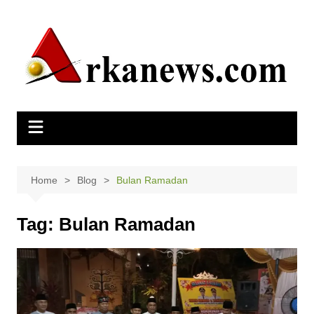
Skip
to
content
Home
Blog
Bulan Ramadan
Tag:
Bulan Ramadan