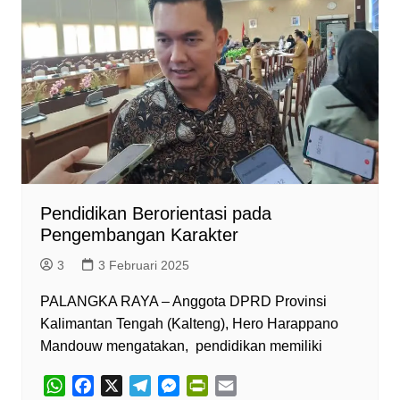
Pendidikan Berorientasi pada
Pengembangan Karakter
3
3 Februari 2025
PALANGKA RAYA – Anggota DPRD Provinsi
Kalimantan Tengah (Kalteng), Hero Harappano
Mandouw mengatakan, pendidikan memiliki
W
F
X
T
M
P
E