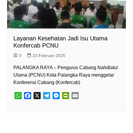
Layanan Kesehatan Jadi Isu Utama
Konfercab PCNU
3
23 Februari 2025
PALANGKA RAYA – Pengurus Cabang Nahdlatul
Ulama (PCNU) Kota Palangka Raya menggelar
Konferensi Cabang (Konfercab)
W
F
X
T
M
P
E
h
a
e
e
r
m
a
c
l
s
i
a
t
e
e
s
n
i
s
b
g
e
t
l
A
o
r
n
F