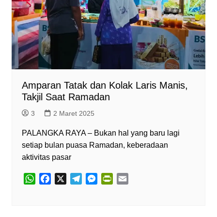
Amparan Tatak dan Kolak Laris Manis,
Takjil Saat Ramadan
3
2 Maret 2025
PALANGKA RAYA – Bukan hal yang baru lagi
setiap bulan puasa Ramadan, keberadaan
aktivitas pasar
W
F
X
T
M
P
E
h
a
e
e
r
m
a
c
l
s
i
a
t
e
e
s
n
i