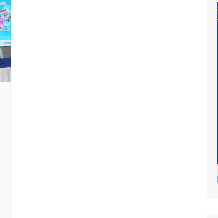
at
mur