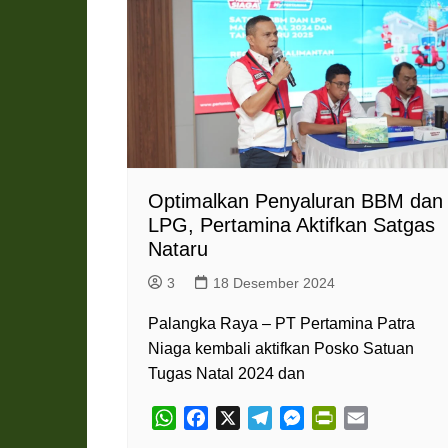
Pemkab Katingan
DPRD Katingan
Pemkab Kobar
DPRD Kotawaringin Bar
Pemkab Kotim
DPRD Kotawaringin Ti
Pemkab Lamandau
DPRD Lamandau
Pemkab Murung Raya
DPRD Murung Raya
Pemkab Pulang Pisau
DPRD Pulang Pisau
Optimalkan Penyaluran BBM dan
Pemkab Seruyan
DPRD Seruyan
LPG, Pertamina Aktifkan Satgas
Nataru
Pemkab Sukamara
DPRD Sukamara
3
18 Desember 2024
Palangka Raya – PT Pertamina Patra
Niaga kembali aktifkan Posko Satuan
Tugas Natal 2024 dan
W
F
X
T
M
P
E
h
a
e
e
r
m