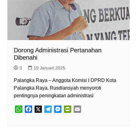
Dorong Administrasi Pertanahan
Dibenahi
3
19 Januari 2025
Palangka Raya – Anggota Komisi I DPRD Kota
Palangka Raya, Rusdiansyah menyoroti
pentingnya peningkatan administrasi
W
F
X
T
M
P
E
h
a
e
e
r
m
a
c
l
s
i
a
t
e
e
s
n
i