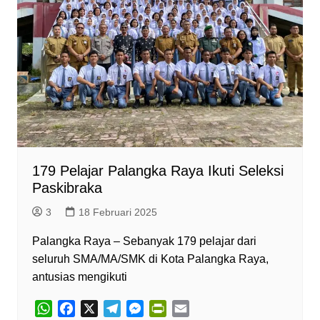
179 Pelajar Palangka Raya Ikuti Seleksi
Paskibraka
3
18 Februari 2025
Palangka Raya – Sebanyak 179 pelajar dari
seluruh SMA/MA/SMK di Kota Palangka Raya,
antusias mengikuti
W
F
X
T
M
P
E